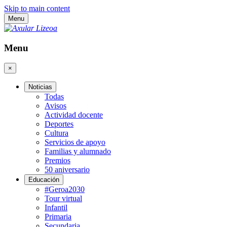
Skip to main content
Menu
Menu
×
Noticias
Todas
Avisos
Actividad docente
Deportes
Cultura
Servicios de apoyo
Familias y alumnado
Premios
50 aniversario
Educación
#Geroa2030
Tour virtual
Infantil
Primaria
Secundaria