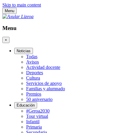
Skip to main content
Menu
Menu
×
Noticias
Todas
Avisos
Actividad docente
Deportes
Cultura
Servicios de apoyo
Familias y alumnado
Premios
50 aniversario
Educación
#Geroa2030
Tour virtual
Infantil
Primaria
Secundaria