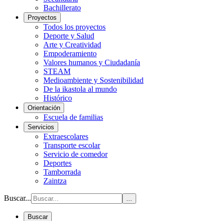
Bachillerato
Proyectos
Todos los proyectos
Deporte y Salud
Arte y Creatividad
Empoderamiento
Valores humanos y Ciudadanía
STEAM
Medioambiente y Sostenibilidad
De la ikastola al mundo
Histórico
Orientación
Escuela de familias
Servicios
Extraescolares
Transporte escolar
Servicio de comedor
Deportes
Tamborrada
Zaintza
Buscar...
...
Buscar