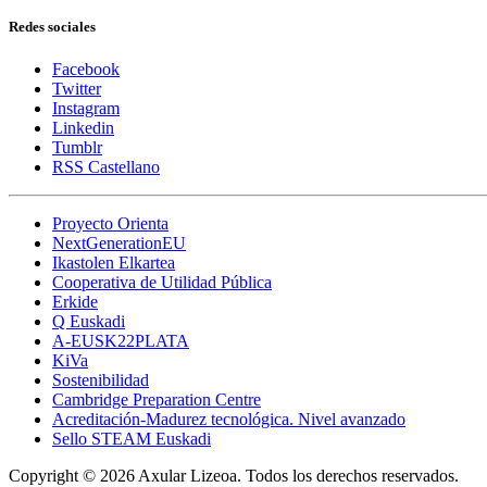
Redes sociales
Facebook
Twitter
Instagram
Linkedin
Tumblr
RSS Castellano
Proyecto Orienta
NextGenerationEU
Ikastolen Elkartea
Cooperativa de Utilidad Pública
Erkide
Q Euskadi
A-EUSK22PLATA
KiVa
Sostenibilidad
Cambridge Preparation Centre
Acreditación-Madurez tecnológica. Nivel avanzado
Sello STEAM Euskadi
Copyright © 2026 Axular Lizeoa. Todos los derechos reservados.