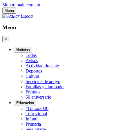
Skip to main content
Menu
Menu
×
Noticias
Todas
Avisos
Actividad docente
Deportes
Cultura
Servicios de apoyo
Familias y alumnado
Premios
50 aniversario
Educación
#Geroa2030
Tour virtual
Infantil
Primaria
Secundaria