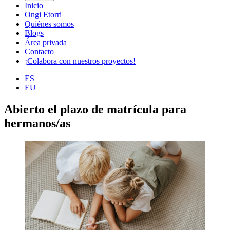
Inicio
Ongi Etorri
Quiénes somos
Blogs
Área privada
Contacto
¡Colabora con nuestros proyectos!
ES
EU
Abierto el plazo de matrícula para
hermanos/as