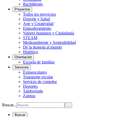
Bachillerato
Proyectos
Todos los proyectos
Deporte y Salud
Arte y Creatividad
Empoderamiento
Valores humanos y Ciudadanía
STEAM
Medioambiente y Sostenibilidad
De la ikastola al mundo
Histórico
Orientación
Escuela de familias
Servicios
Extraescolares
Transporte escolar
Servicio de comedor
Deportes
Tamborrada
Zaintza
Buscar...
...
Buscar