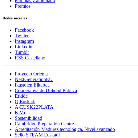
Familias y alumnado
Premios
Redes sociales
Facebook
Twitter
Instagram
Linkedin
Tumblr
RSS Castellano
Proyecto Orienta
NextGenerationEU
Ikastolen Elkartea
Cooperativa de Utilidad Pública
Erkide
Q Euskadi
A-EUSK22PLATA
KiVa
Sostenibilidad
Cambridge Preparation Centre
Acreditación-Madurez tecnológica. Nivel avanzado
Sello STEAM Euskadi