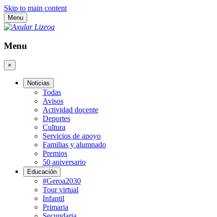
Skip to main content
Menu
Menu
×
Noticias
Todas
Avisos
Actividad docente
Deportes
Cultura
Servicios de apoyo
Familias y alumnado
Premios
50 aniversario
Educación
#Geroa2030
Tour virtual
Infantil
Primaria
Secundaria