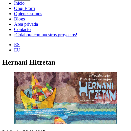
Inicio
Ongi Etorri
Quiénes somos
Blogs
Área privada
Contacto
¡Colabora con nuestros proyectos!
ES
EU
Hernani Hitzetan