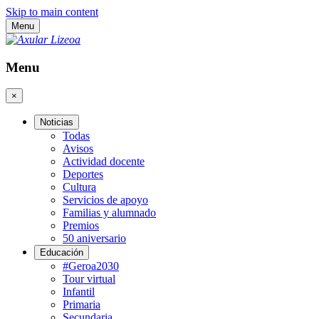
Skip to main content
Menu
Menu
×
Noticias
Todas
Avisos
Actividad docente
Deportes
Cultura
Servicios de apoyo
Familias y alumnado
Premios
50 aniversario
Educación
#Geroa2030
Tour virtual
Infantil
Primaria
Secundaria