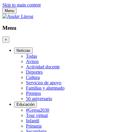
Skip to main content
Menu
Menu
×
Noticias
Todas
Avisos
Actividad docente
Deportes
Cultura
Servicios de apoyo
Familias y alumnado
Premios
50 aniversario
Educación
#Geroa2030
Tour virtual
Infantil
Primaria
Secundaria