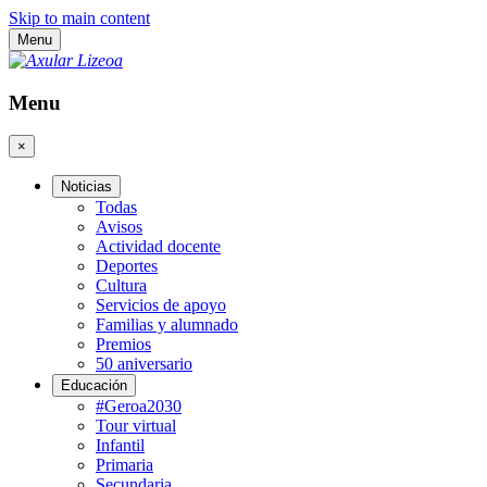
Skip to main content
Menu
Menu
×
Noticias
Todas
Avisos
Actividad docente
Deportes
Cultura
Servicios de apoyo
Familias y alumnado
Premios
50 aniversario
Educación
#Geroa2030
Tour virtual
Infantil
Primaria
Secundaria