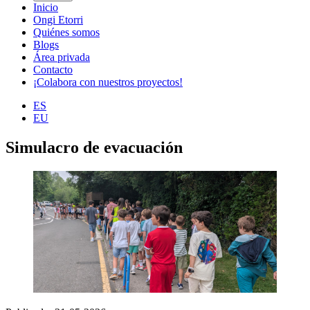
Inicio
Ongi Etorri
Quiénes somos
Blogs
Área privada
Contacto
¡Colabora con nuestros proyectos!
ES
EU
Simulacro de evacuación