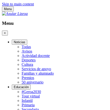
Skip to main content
Menu
Menu
×
Noticias
Todas
Avisos
Actividad docente
Deportes
Cultura
Servicios de apoyo
Familias y alumnado
Premios
50 aniversario
Educación
#Geroa2030
Tour virtual
Infantil
Primaria
Secundaria