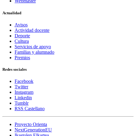
Webmaster
Actualidad
Avisos
Actividad docente
Deporte
Cultura
Servicios de apoyo
Familias y alumnado
Premios
Redes sociales
Facebook
Twitter
Instagram
Linkedin
Tumblr
RSS Castellano
Proyecto Orienta
NextGenerationEU
Ikastolen Elkartea