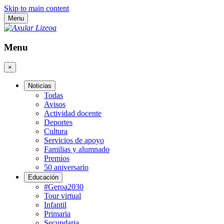
Skip to main content
Menu
Menu
×
Noticias
Todas
Avisos
Actividad docente
Deportes
Cultura
Servicios de apoyo
Familias y alumnado
Premios
50 aniversario
Educación
#Geroa2030
Tour virtual
Infantil
Primaria
Secundaria