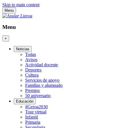
Skip to main content
Menu
Menu
×
Noticias
Todas
Avisos
Actividad docente
Deportes
Cultura
Servicios de apoyo
Familias y alumnado
Premios
50 aniversario
Educación
#Geroa2030
Tour virtual
Infantil
Primaria
Secundaria