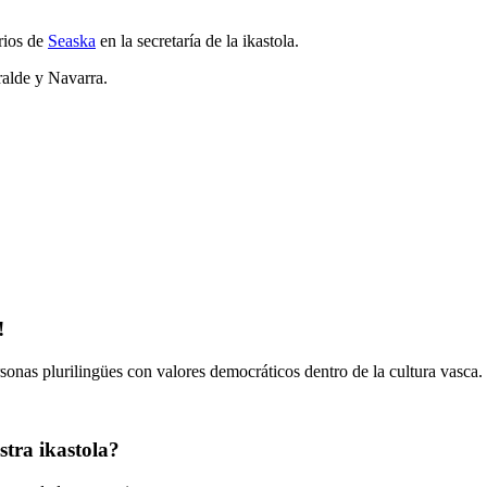
rios de
Seaska
en la secretaría de la ikastola.
ralde y Navarra.
!
onas plurilingües con valores democráticos dentro de la cultura vasca.
tra ikastola?