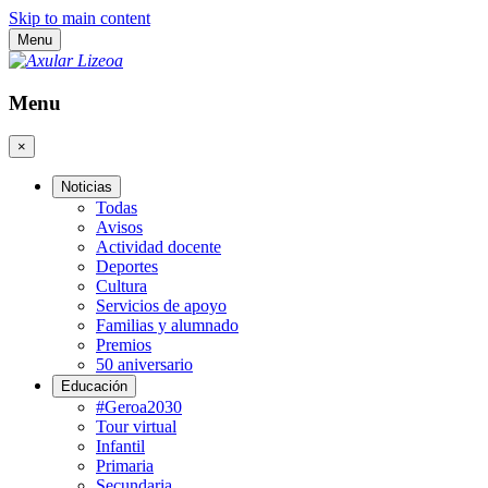
Skip to main content
Menu
Menu
×
Noticias
Todas
Avisos
Actividad docente
Deportes
Cultura
Servicios de apoyo
Familias y alumnado
Premios
50 aniversario
Educación
#Geroa2030
Tour virtual
Infantil
Primaria
Secundaria