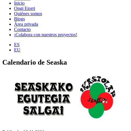
Inicio
Ongi Etorri
Quiénes somos
Blogs
Área privada
Contacto
¡Colabora con nuestros proyectos!
ES
EU
Calendario de Seaska