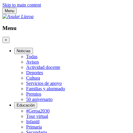
Skip to main content
Menu
Menu
×
Noticias
Todas
Avisos
Actividad docente
Deportes
Cultura
Servicios de apoyo
Familias y alumnado
Premios
50 aniversario
Educación
#Geroa2030
Tour virtual
Infantil
Primaria
Secundaria