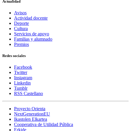
Actualidad
Avisos
Actividad docente
Deporte
Cultura
Servicios de apoyo
Familias y alumnado
Premios
Redes sociales
Facebook
Twitter
Instagram
Linkedin
Tumblr
RSS Castellano
Proyecto Orienta
NextGenerationEU
Ikastolen Elkartea
Cooperativa de Utilidad Pública
Erkide