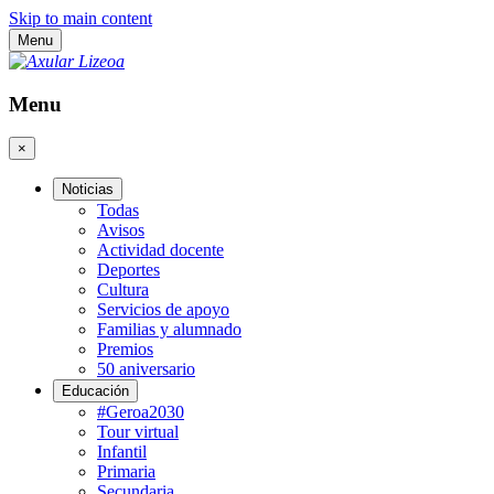
Skip to main content
Menu
Menu
×
Noticias
Todas
Avisos
Actividad docente
Deportes
Cultura
Servicios de apoyo
Familias y alumnado
Premios
50 aniversario
Educación
#Geroa2030
Tour virtual
Infantil
Primaria
Secundaria