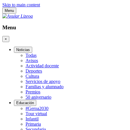
Skip to main content
Menu
Menu
×
Noticias
Todas
Avisos
Actividad docente
Deportes
Cultura
Servicios de apoyo
Familias y alumnado
Premios
50 aniversario
Educación
#Geroa2030
Tour virtual
Infantil
Primaria
Secundaria