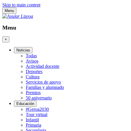
Skip to main content
Menu
Menu
×
Noticias
Todas
Avisos
Actividad docente
Deportes
Cultura
Servicios de apoyo
Familias y alumnado
Premios
50 aniversario
Educación
#Geroa2030
Tour virtual
Infantil
Primaria
Secundaria