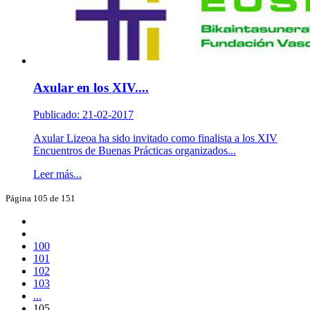
Axular en los XIV....
Publicado: 21-02-2017
Axular Lizeoa ha sido invitado como finalista a los XIV
Encuentros de Buenas Prácticas organizados...
Leer más...
Página 105 de 151
100
101
102
103
...
105