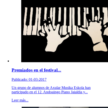
Premiados en el festival...
Publicado: 01-03-2017
Un grupo de alumnos de Axular Musika Eskola han
participado en el 12. Andoaingo Piano Jaialdia y...
Leer más...