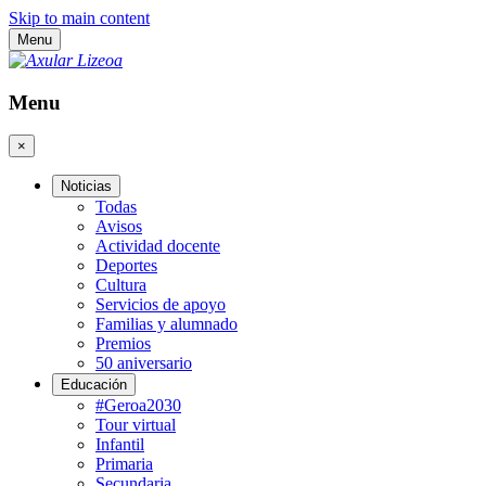
Skip to main content
Menu
Menu
×
Noticias
Todas
Avisos
Actividad docente
Deportes
Cultura
Servicios de apoyo
Familias y alumnado
Premios
50 aniversario
Educación
#Geroa2030
Tour virtual
Infantil
Primaria
Secundaria