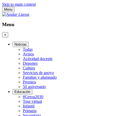
Skip to main content
Menu
Menu
×
Noticias
Todas
Avisos
Actividad docente
Deportes
Cultura
Servicios de apoyo
Familias y alumnado
Premios
50 aniversario
Educación
#Geroa2030
Tour virtual
Infantil
Primaria
Secundaria