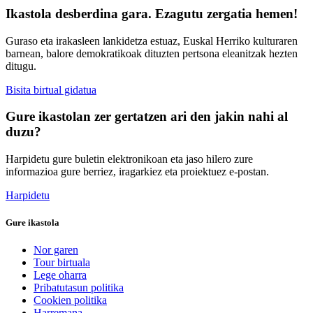
Ikastola desberdina gara. Ezagutu zergatia hemen!
Guraso eta irakasleen lankidetza estuaz, Euskal Herriko kulturaren
barnean, balore demokratikoak dituzten pertsona eleanitzak hezten
ditugu.
Bisita birtual gidatua
Gure ikastolan zer gertatzen ari den jakin nahi al
duzu?
Harpidetu gure buletin elektronikoan eta jaso hilero zure
informazioa gure berriez, iragarkiez eta proiektuez e-postan.
Harpidetu
Gure ikastola
Nor garen
Tour birtuala
Lege oharra
Pribatutasun politika
Cookien politika
Harremana