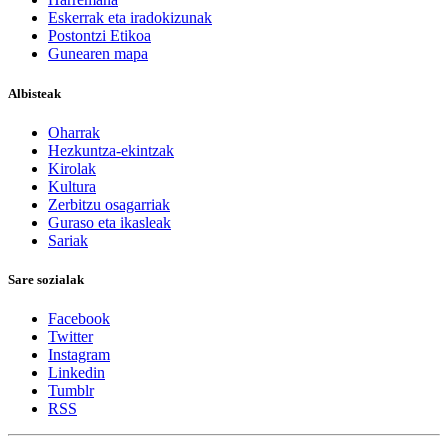
Eskerrak eta iradokizunak
Postontzi Etikoa
Gunearen mapa
Albisteak
Oharrak
Hezkuntza-ekintzak
Kirolak
Kultura
Zerbitzu osagarriak
Guraso eta ikasleak
Sariak
Sare sozialak
Facebook
Twitter
Instagram
Linkedin
Tumblr
RSS