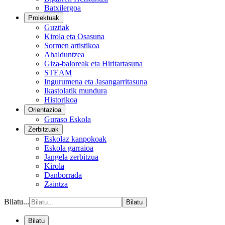
Batxilergoa
Proiektuak
Guztiak
Kirola eta Osasuna
Sormen artistikoa
Ahalduntzea
Giza-baloreak eta Hiritartasuna
STEAM
Ingurumena eta Jasangarritasuna
Ikastolatik mundura
Historikoa
Orientazioa
Guraso Eskola
Zerbitzuak
Eskolaz kanpokoak
Eskola garraioa
Jangela zerbitzua
Kirola
Danborrada
Zaintza
Bilatu...
Bilatu
Bilatu