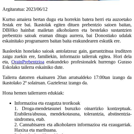
Argitaratua: 2023/06/12
Kurtso amaiera bertan dugu eta horrekin batera herri eta auzoetako
festak ere bai. Ikastolak egiten dituen prebentzio saioen baitan,
DBHko hainbat mailetan alkoholaren eta bestelako sustantzien
prebentzio saioak eraman ditugu aurrera, bai Donostiako udalak
eskainitako programaren baitan baita erakundearen eskutik ere.
Ikasleekin honelako saioak antolatzeaz gain, garrantzitsua iruditzen
zaigu zuekin ere, familiekin, informazio tailerrak egitea. Hori dela
eta,
OrainPrebentzioa
erakundeko profesionalek hurrengo Guraso
Eskolako tailerra eskainiko dute.
Tailerra datorren ekainaren 20an arratsaldeko 17:00tan izango da
ikastolako 2º solairuan. Gazteleraz izango da.
Hona hemen tailerraren edukiak:
Informazioa eta ezagutza teorikoak
1. Droga-mendetasunei buruzko oinarrizko kontzeptuak.
Erabilera/abusua, mendekotasuna, tolerantzia, abstinentzia-
sindromea, etab.
2. Cannabisaren eta alkoholaren informazioa eta ezaugarriak.
Haxixa eta marihuana.