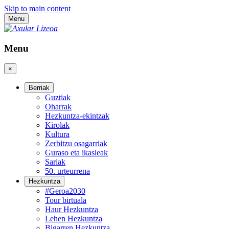
Skip to main content
Menu
Menu
×
Berriak
Guztiak
Oharrak
Hezkuntza-ekintzak
Kirolak
Kultura
Zerbitzu osagarriak
Guraso eta ikasleak
Sariak
50. urteurrena
Hezkuntza
#Geroa2030
Tour birtuala
Haur Hezkuntza
Lehen Hezkuntza
Bigarren Hezkuntza