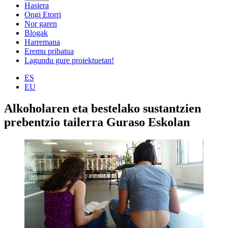
Hasiera
Ongi Etorri
Nor garen
Blogak
Harremana
Eremu pribatua
Lagundu gure proiektuetan!
ES
EU
Alkoholaren eta bestelako sustantzien
prebentzio tailerra Guraso Eskolan