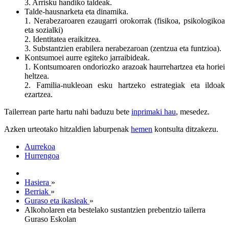
3. Arrisku handiko taldeak.
Talde-hausnarketa eta dinamika.
1. Nerabezaroaren ezaugarri orokorrak (fisikoa, psikologikoa
eta sozialki)
2. Identitatea eraikitzea.
3. Substantzien erabilera nerabezaroan (zentzua eta funtzioa).
Kontsumoei aurre egiteko jarraibideak.
1. Kontsumoaren ondoriozko arazoak haurrehartzea eta horiei
heltzea.
2. Familia-nukleoan esku hartzeko estrategiak eta ildoak
ezartzea.
Tailerrean parte hartu nahi baduzu bete
inprimaki hau
, mesedez.
Azken urteotako hitzaldien laburpenak
hemen
kontsulta ditzakezu.
Aurrekoa
Hurrengoa
Hasiera
»
Berriak
»
Guraso eta ikasleak
»
Alkoholaren eta bestelako sustantzien prebentzio tailerra
Guraso Eskolan