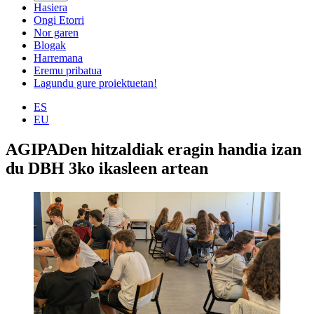
Hasiera
Ongi Etorri
Nor garen
Blogak
Harremana
Eremu pribatua
Lagundu gure proiektuetan!
ES
EU
AGIPADen hitzaldiak eragin handia izan
du DBH 3ko ikasleen artean