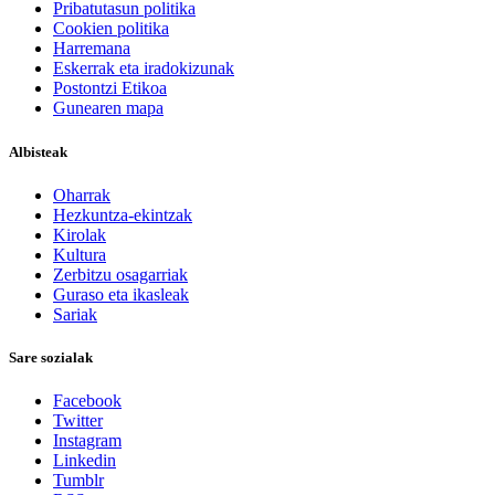
Pribatutasun politika
Cookien politika
Harremana
Eskerrak eta iradokizunak
Postontzi Etikoa
Gunearen mapa
Albisteak
Oharrak
Hezkuntza-ekintzak
Kirolak
Kultura
Zerbitzu osagarriak
Guraso eta ikasleak
Sariak
Sare sozialak
Facebook
Twitter
Instagram
Linkedin
Tumblr