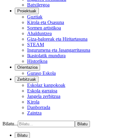
Batxilergoa
Proiektuak
Guztiak
Kirola eta Osasuna
Sormen artistikoa
Ahalduntzea
Giza-baloreak eta Hiritartasuna
STEAM
Ingurumena eta Jasangarritasuna
Ikastolatik mundura
Historikoa
Orientazioa
Guraso Eskola
Zerbitzuak
Eskolaz kanpokoak
Eskola garraioa
Jangela zerbitzua
Kirola
Danborrada
Zaintza
Bilatu...
Bilatu
Bilatu