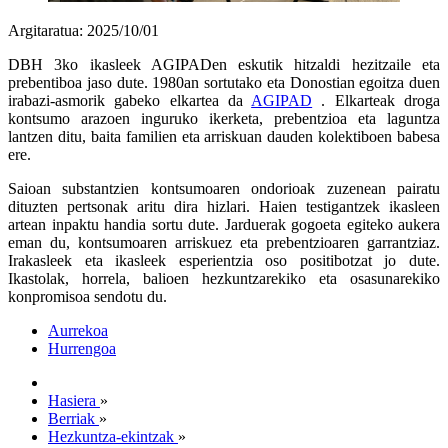
Argitaratua: 2025/10/01
DBH 3ko ikasleek AGIPADen eskutik hitzaldi hezitzaile eta
prebentiboa jaso dute. 1980an sortutako eta Donostian egoitza duen
irabazi-asmorik gabeko elkartea da
AGIPAD
. Elkarteak droga
kontsumo arazoen inguruko ikerketa, prebentzioa eta laguntza
lantzen ditu, baita familien eta arriskuan dauden kolektiboen babesa
ere.
Saioan substantzien kontsumoaren ondorioak zuzenean pairatu
dituzten pertsonak aritu dira hizlari. Haien testigantzek ikasleen
artean inpaktu handia sortu dute. Jarduerak gogoeta egiteko aukera
eman du, kontsumoaren arriskuez eta prebentzioaren garrantziaz.
Irakasleek eta ikasleek esperientzia oso positibotzat jo dute.
Ikastolak, horrela, balioen hezkuntzarekiko eta osasunarekiko
konpromisoa sendotu du.
Aurrekoa
Hurrengoa
Hasiera
»
Berriak
»
Hezkuntza-ekintzak
»