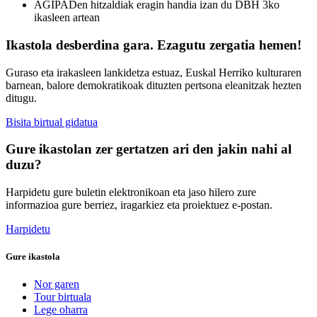
AGIPADen hitzaldiak eragin handia izan du DBH 3ko
ikasleen artean
Ikastola desberdina gara. Ezagutu zergatia hemen!
Guraso eta irakasleen lankidetza estuaz, Euskal Herriko kulturaren
barnean, balore demokratikoak dituzten pertsona eleanitzak hezten
ditugu.
Bisita birtual gidatua
Gure ikastolan zer gertatzen ari den jakin nahi al
duzu?
Harpidetu gure buletin elektronikoan eta jaso hilero zure
informazioa gure berriez, iragarkiez eta proiektuez e-postan.
Harpidetu
Gure ikastola
Nor garen
Tour birtuala
Lege oharra