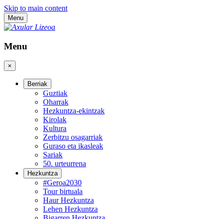
Skip to main content
Menu
Menu
×
Berriak
Guztiak
Oharrak
Hezkuntza-ekintzak
Kirolak
Kultura
Zerbitzu osagarriak
Guraso eta ikasleak
Sariak
50. urteurrena
Hezkuntza
#Geroa2030
Tour birtuala
Haur Hezkuntza
Lehen Hezkuntza
Bigarren Hezkuntza