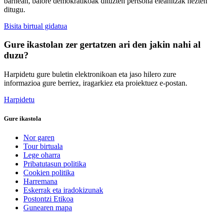
barnean, balore demokratikoak dituzten pertsona eleanitzak hezten
ditugu.
Bisita birtual gidatua
Gure ikastolan zer gertatzen ari den jakin nahi al
duzu?
Harpidetu gure buletin elektronikoan eta jaso hilero zure
informazioa gure berriez, iragarkiez eta proiektuez e-postan.
Harpidetu
Gure ikastola
Nor garen
Tour birtuala
Lege oharra
Pribatutasun politika
Cookien politika
Harremana
Eskerrak eta iradokizunak
Postontzi Etikoa
Gunearen mapa