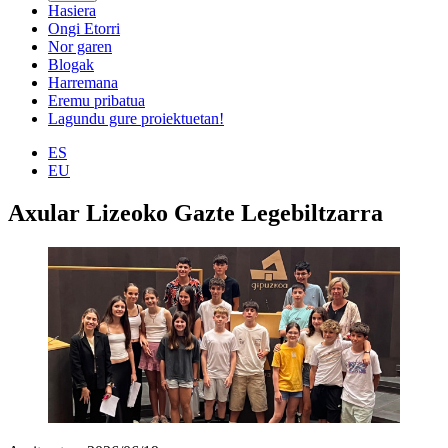
Hasiera
Ongi Etorri
Nor garen
Blogak
Harremana
Eremu pribatua
Lagundu gure proiektuetan!
ES
EU
Axular Lizeoko Gazte Legebiltzarra