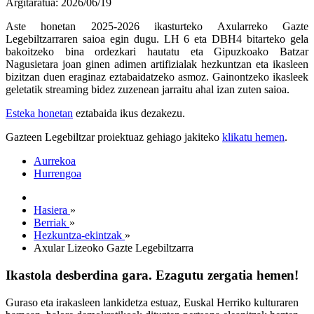
Argitaratua: 2026/06/19
Aste honetan 2025-2026 ikasturteko Axularreko Gazte
Legebiltzarraren saioa egin dugu. LH 6 eta DBH4 bitarteko gela
bakoitzeko bina ordezkari hautatu eta Gipuzkoako Batzar
Nagusietara joan ginen adimen artifizialak hezkuntzan eta ikasleen
bizitzan duen eraginaz eztabaidatzeko asmoz. Gainontzeko ikasleek
geletatik streaming bidez zuzenean jarraitu ahal izan zuten saioa.
Esteka honetan
eztabaida ikus dezakezu.
Gazteen Legebiltzar proiektuaz gehiago jakiteko
klikatu hemen
.
Aurrekoa
Hurrengoa
Hasiera
»
Berriak
»
Hezkuntza-ekintzak
»
Axular Lizeoko Gazte Legebiltzarra
Ikastola desberdina gara. Ezagutu zergatia hemen!
Guraso eta irakasleen lankidetza estuaz, Euskal Herriko kulturaren