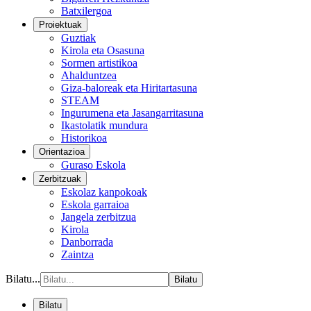
Batxilergoa
Proiektuak
Guztiak
Kirola eta Osasuna
Sormen artistikoa
Ahalduntzea
Giza-baloreak eta Hiritartasuna
STEAM
Ingurumena eta Jasangarritasuna
Ikastolatik mundura
Historikoa
Orientazioa
Guraso Eskola
Zerbitzuak
Eskolaz kanpokoak
Eskola garraioa
Jangela zerbitzua
Kirola
Danborrada
Zaintza
Bilatu...
Bilatu
Bilatu