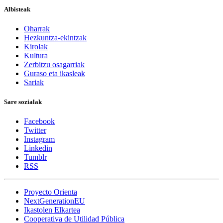
Albisteak
Oharrak
Hezkuntza-ekintzak
Kirolak
Kultura
Zerbitzu osagarriak
Guraso eta ikasleak
Sariak
Sare sozialak
Facebook
Twitter
Instagram
Linkedin
Tumblr
RSS
Proyecto Orienta
NextGenerationEU
Ikastolen Elkartea
Cooperativa de Utilidad Pública