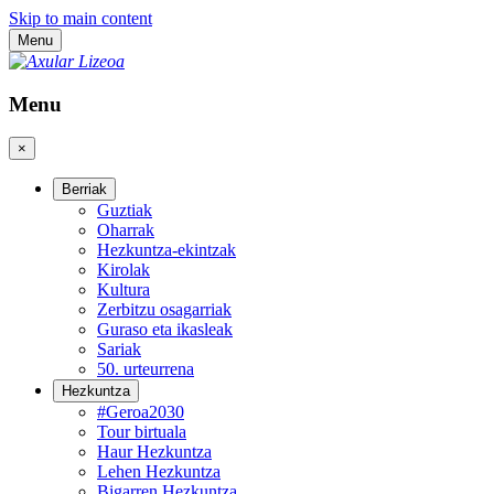
Skip to main content
Menu
Menu
×
Berriak
Guztiak
Oharrak
Hezkuntza-ekintzak
Kirolak
Kultura
Zerbitzu osagarriak
Guraso eta ikasleak
Sariak
50. urteurrena
Hezkuntza
#Geroa2030
Tour birtuala
Haur Hezkuntza
Lehen Hezkuntza
Bigarren Hezkuntza