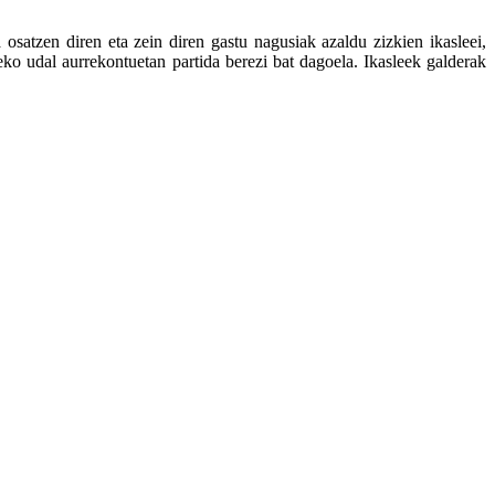
satzen diren eta zein diren gastu nagusiak azaldu zizkien ikasleei,
ko udal aurrekontuetan partida berezi bat dagoela. Ikasleek galderak