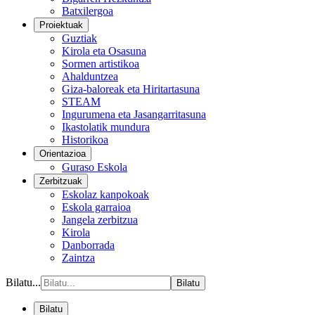
Batxilergoa
Proiektuak
Guztiak
Kirola eta Osasuna
Sormen artistikoa
Ahalduntzea
Giza-baloreak eta Hiritartasuna
STEAM
Ingurumena eta Jasangarritasuna
Ikastolatik mundura
Historikoa
Orientazioa
Guraso Eskola
Zerbitzuak
Eskolaz kanpokoak
Eskola garraioa
Jangela zerbitzua
Kirola
Danborrada
Zaintza
Bilatu...
Bilatu
Bilatu