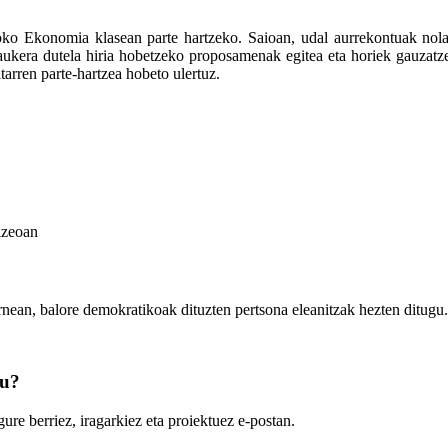
ko Ekonomia klasean parte hartzeko. Saioan, udal aurrekontuak nola o
 aukera dutela hiria hobetzeko proposamenak egitea eta horiek gauzatze
tarren parte-hartzea hobeto ulertuz.
izeoan
rnean, balore demokratikoak dituzten pertsona eleanitzak hezten ditugu.
zu?
ure berriez, iragarkiez eta proiektuez e-postan.