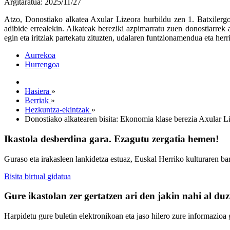
Argitaratua: 2025/11/27
Atzo, Donostiako alkatea Axular Lizeora hurbildu zen 1. Batxilergo
adibide errealekin. Alkateak bereziki azpimarratu zuen donostiarrek
egin eta iritziak partekatu zituzten, udalaren funtzionamendua eta herri
Aurrekoa
Hurrengoa
Hasiera
»
Berriak
»
Hezkuntza-ekintzak
»
Donostiako alkatearen bisita: Ekonomia klase berezia Axular L
Ikastola desberdina gara. Ezagutu zergatia hemen!
Guraso eta irakasleen lankidetza estuaz, Euskal Herriko kulturaren ba
Bisita birtual gidatua
Gure ikastolan zer gertatzen ari den jakin nahi al du
Harpidetu gure buletin elektronikoan eta jaso hilero zure informazioa g