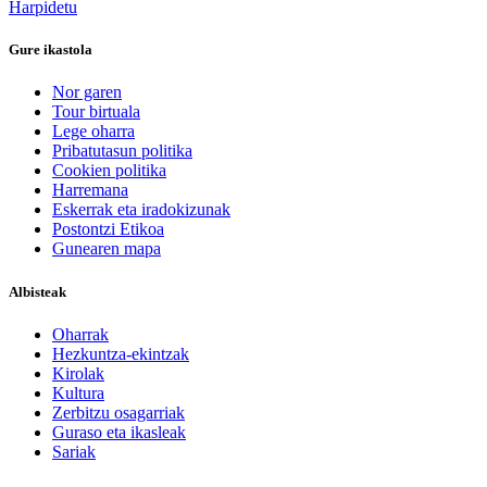
Harpidetu
Gure ikastola
Nor garen
Tour birtuala
Lege oharra
Pribatutasun politika
Cookien politika
Harremana
Eskerrak eta iradokizunak
Postontzi Etikoa
Gunearen mapa
Albisteak
Oharrak
Hezkuntza-ekintzak
Kirolak
Kultura
Zerbitzu osagarriak
Guraso eta ikasleak
Sariak