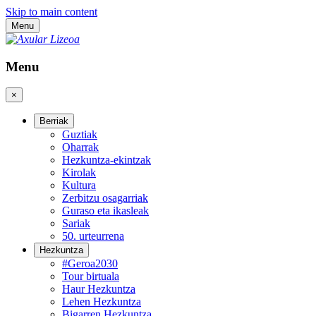
Skip to main content
Menu
Menu
×
Berriak
Guztiak
Oharrak
Hezkuntza-ekintzak
Kirolak
Kultura
Zerbitzu osagarriak
Guraso eta ikasleak
Sariak
50. urteurrena
Hezkuntza
#Geroa2030
Tour birtuala
Haur Hezkuntza
Lehen Hezkuntza
Bigarren Hezkuntza