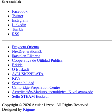
Sare sozialak
Facebook
Twitter
Instagram
Linkedin
Tumblr
RSS
Proyecto Orienta
NextGenerationEU
Ikastolen Elkartea
Cooperativa de Utilidad Pública
Erkide
Q Euskadi
A-EUSK22PLATA
KiVa
Sostenibilidad
Cambridge Preparation Centre
Acreditación-Madurez tecnológica. Nivel avanzado
Sello STEAM Euskadi
Copyright © 2026 Axular Lizeoa. All Rights Reserved.
Designed by
Kigune