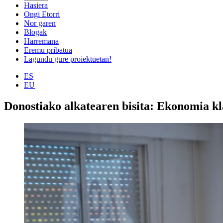
Hasiera
Ongi Etorri
Nor garen
Blogak
Harremana
Eremu pribatua
Lagundu gure proiektuetan!
ES
EU
Donostiako alkatearen bisita: Ekonomia kl