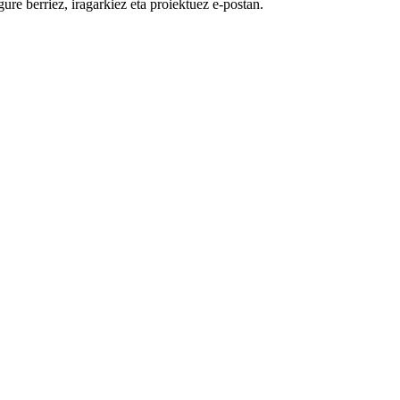
ure berriez, iragarkiez eta proiektuez e-postan.