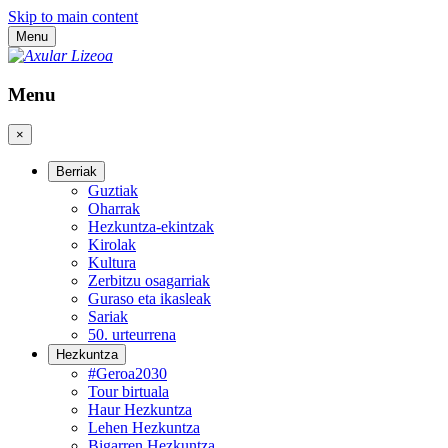
Skip to main content
Menu
Menu
×
Berriak
Guztiak
Oharrak
Hezkuntza-ekintzak
Kirolak
Kultura
Zerbitzu osagarriak
Guraso eta ikasleak
Sariak
50. urteurrena
Hezkuntza
#Geroa2030
Tour birtuala
Haur Hezkuntza
Lehen Hezkuntza
Bigarren Hezkuntza