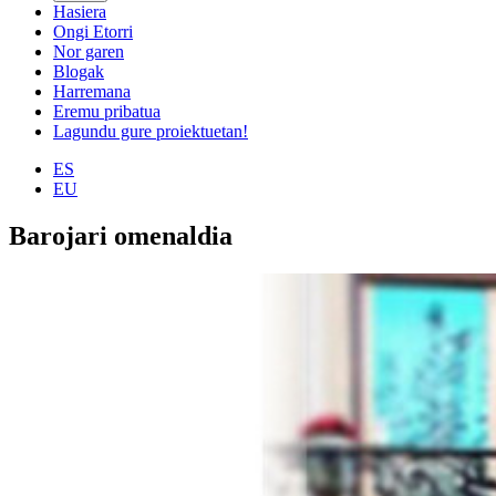
Hasiera
Ongi Etorri
Nor garen
Blogak
Harremana
Eremu pribatua
Lagundu gure proiektuetan!
ES
EU
Barojari omenaldia