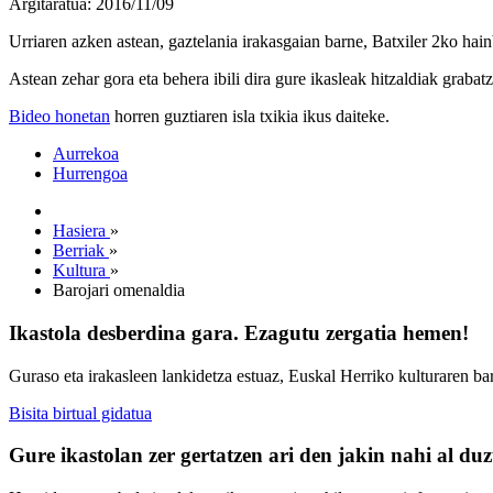
Argitaratua: 2016/11/09
Urriaren azken astean, gaztelania irakasgaian barne, Batxiler 2ko hai
Astean zehar gora eta behera ibili dira gure ikasleak hitzaldiak grabat
Bideo honetan
horren guztiaren isla txikia ikus daiteke.
Aurrekoa
Hurrengoa
Hasiera
»
Berriak
»
Kultura
»
Barojari omenaldia
Ikastola desberdina gara. Ezagutu zergatia hemen!
Guraso eta irakasleen lankidetza estuaz, Euskal Herriko kulturaren ba
Bisita birtual gidatua
Gure ikastolan zer gertatzen ari den jakin nahi al du