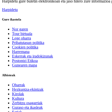
Harpidetu gure buletin elektronikoan eta jaso hilero zure informazioa g
Harpidetu
Gure ikastola
Nor garen
Tour birtuala
Lege oharra
Pribatutasun politika
Cookien politika
Harremana
Eskerrak eta iradokizunak
Postontzi Etikoa
Gunearen mapa
Albisteak
Oharrak
Hezkuntza-ekintzak
Kirolak
Kultura
Zerbitzu osagarriak
Guraso eta ikasleak
Sariak