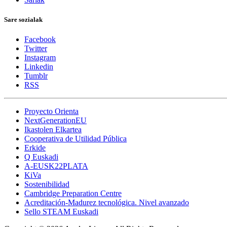
Sare sozialak
Facebook
Twitter
Instagram
Linkedin
Tumblr
RSS
Proyecto Orienta
NextGenerationEU
Ikastolen Elkartea
Cooperativa de Utilidad Pública
Erkide
Q Euskadi
A-EUSK22PLATA
KiVa
Sostenibilidad
Cambridge Preparation Centre
Acreditación-Madurez tecnológica. Nivel avanzado
Sello STEAM Euskadi