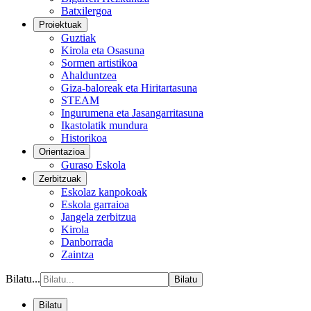
Batxilergoa
Proiektuak
Guztiak
Kirola eta Osasuna
Sormen artistikoa
Ahalduntzea
Giza-baloreak eta Hiritartasuna
STEAM
Ingurumena eta Jasangarritasuna
Ikastolatik mundura
Historikoa
Orientazioa
Guraso Eskola
Zerbitzuak
Eskolaz kanpokoak
Eskola garraioa
Jangela zerbitzua
Kirola
Danborrada
Zaintza
Bilatu...
Bilatu
Bilatu