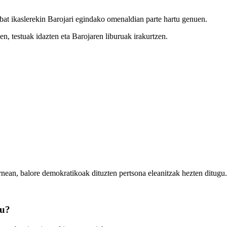
nbat ikaslerekin Barojari egindako omenaldian parte hartu genuen.
zen, testuak idazten eta Barojaren liburuak irakurtzen.
rnean, balore demokratikoak dituzten pertsona eleanitzak hezten ditugu.
zu?