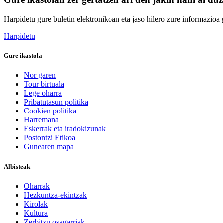
Harpidetu gure buletin elektronikoan eta jaso hilero zure informazioa g
Harpidetu
Gure ikastola
Nor garen
Tour birtuala
Lege oharra
Pribatutasun politika
Cookien politika
Harremana
Eskerrak eta iradokizunak
Postontzi Etikoa
Gunearen mapa
Albisteak
Oharrak
Hezkuntza-ekintzak
Kirolak
Kultura
Zerbitzu osagarriak