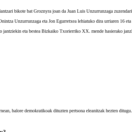
dantzari bikote bat Groznyra joan da Juan Luis Unzurrunzaga zuzendari
intza Unzurrunzaga eta Jon Egurretxea lehiatuko dira urriaren 16 eta
o jantziekin eta bestea Bizkaiko Txorierriko XX. mende hasierako janzke
rnean, balore demokratikoak dituzten pertsona eleanitzak hezten ditugu.
zu?