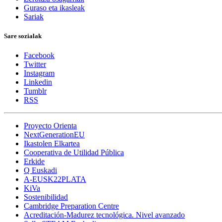
Guraso eta ikasleak
Sariak
Sare sozialak
Facebook
Twitter
Instagram
Linkedin
Tumblr
RSS
Proyecto Orienta
NextGenerationEU
Ikastolen Elkartea
Cooperativa de Utilidad Pública
Erkide
Q Euskadi
A-EUSK22PLATA
KiVa
Sostenibilidad
Cambridge Preparation Centre
Acreditación-Madurez tecnológica. Nivel avanzado