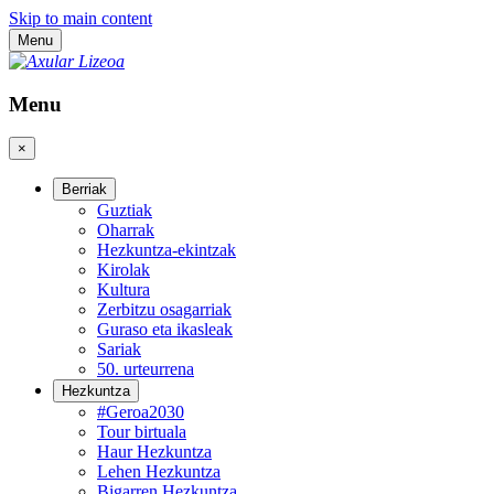
Skip to main content
Menu
Menu
×
Berriak
Guztiak
Oharrak
Hezkuntza-ekintzak
Kirolak
Kultura
Zerbitzu osagarriak
Guraso eta ikasleak
Sariak
50. urteurrena
Hezkuntza
#Geroa2030
Tour birtuala
Haur Hezkuntza
Lehen Hezkuntza
Bigarren Hezkuntza