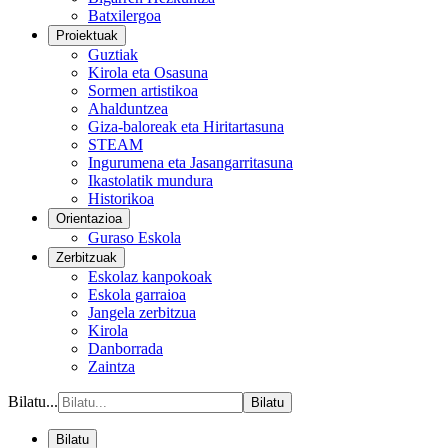
Batxilergoa
Proiektuak
Guztiak
Kirola eta Osasuna
Sormen artistikoa
Ahalduntzea
Giza-baloreak eta Hiritartasuna
STEAM
Ingurumena eta Jasangarritasuna
Ikastolatik mundura
Historikoa
Orientazioa
Guraso Eskola
Zerbitzuak
Eskolaz kanpokoak
Eskola garraioa
Jangela zerbitzua
Kirola
Danborrada
Zaintza
Bilatu...
Bilatu
Bilatu