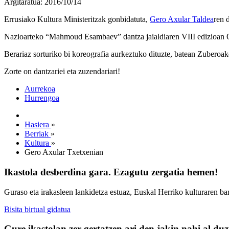
Argitaratua: 2016/10/14
Errusiako Kultura Ministeritzak gonbidatuta,
Gero Axular Taldea
ren 
Nazioarteko “Mahmoud Esambaev” dantza jaialdiaren VIII edizioan On
Berariaz sorturiko bi koreografia aurkeztuko dituzte, batean Zuberoak
Zorte on dantzariei eta zuzendariari!
Aurrekoa
Hurrengoa
Hasiera
»
Berriak
»
Kultura
»
Gero Axular Txetxenian
Ikastola desberdina gara. Ezagutu zergatia hemen!
Guraso eta irakasleen lankidetza estuaz, Euskal Herriko kulturaren ba
Bisita birtual gidatua
Gure ikastolan zer gertatzen ari den jakin nahi al du