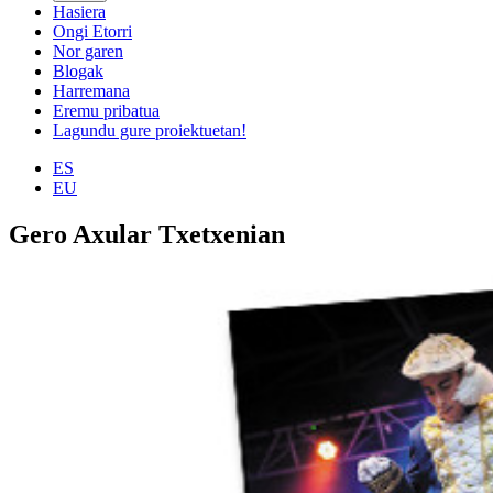
Hasiera
Ongi Etorri
Nor garen
Blogak
Harremana
Eremu pribatua
Lagundu gure proiektuetan!
ES
EU
Gero Axular Txetxenian