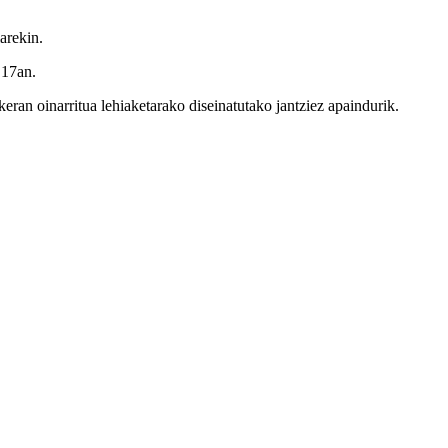
arekin.
 17an.
ran oinarritua lehiaketarako diseinatutako jantziez apaindurik.