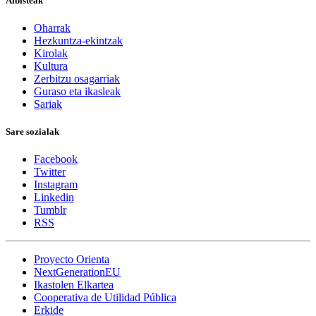
Albisteak
Oharrak
Hezkuntza-ekintzak
Kirolak
Kultura
Zerbitzu osagarriak
Guraso eta ikasleak
Sariak
Sare sozialak
Facebook
Twitter
Instagram
Linkedin
Tumblr
RSS
Proyecto Orienta
NextGenerationEU
Ikastolen Elkartea
Cooperativa de Utilidad Pública
Erkide