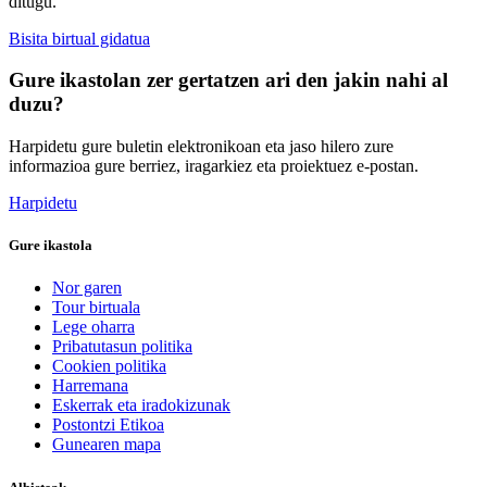
ditugu.
Bisita birtual gidatua
Gure ikastolan zer gertatzen ari den jakin nahi al
duzu?
Harpidetu gure buletin elektronikoan eta jaso hilero zure
informazioa gure berriez, iragarkiez eta proiektuez e-postan.
Harpidetu
Gure ikastola
Nor garen
Tour birtuala
Lege oharra
Pribatutasun politika
Cookien politika
Harremana
Eskerrak eta iradokizunak
Postontzi Etikoa
Gunearen mapa