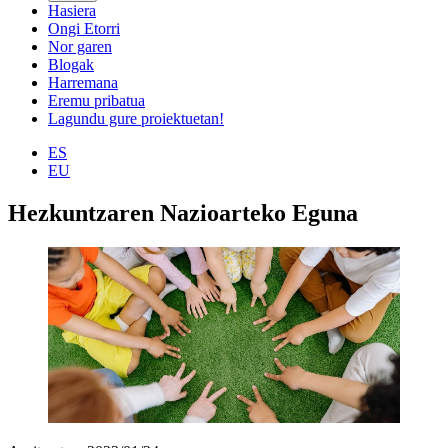
Hasiera
Ongi Etorri
Nor garen
Blogak
Harremana
Eremu pribatua
Lagundu gure proiektuetan!
ES
EU
Hezkuntzaren Nazioarteko Eguna