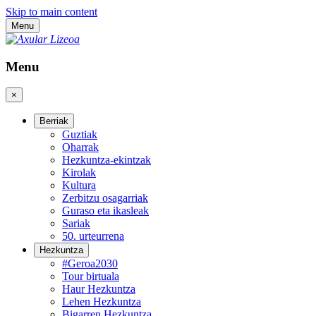
Skip to main content
Menu
Menu
×
Berriak
Guztiak
Oharrak
Hezkuntza-ekintzak
Kirolak
Kultura
Zerbitzu osagarriak
Guraso eta ikasleak
Sariak
50. urteurrena
Hezkuntza
#Geroa2030
Tour birtuala
Haur Hezkuntza
Lehen Hezkuntza
Bigarren Hezkuntza