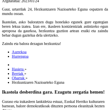
Argitaratua: 2023/01/24
Gaur, urtarrilak 24, Hezkuntzaren Nazioarteko Eguna ospatzen da
mundu osoan.
Ikastolan, asko baloratzen dugu honelako egunek gure egutegian
beren lekua izatea. Izan ere, ikasleen kontzientziak astintzeko egun
aproposa da gaurkoa, hezkuntza guztion artean eraiki eta zaindu
behar dugun gaztelua dela ulertzeko.
Zaindu eta balora dezagun hezkuntza!
Aurrekoa
Hurrengoa
Hasiera
»
Berriak
»
Oharrak
»
Hezkuntzaren Nazioarteko Eguna
Ikastola desberdina gara. Ezagutu zergatia hemen!
Guraso eta irakasleen lankidetza estuaz, Euskal Herriko kulturaren
barnean, balore demokratikoak dituzten pertsona eleanitzak hezten