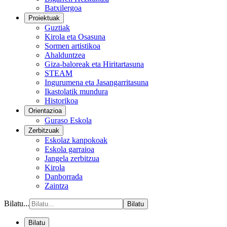
Batxilergoa
Proiektuak
Guztiak
Kirola eta Osasuna
Sormen artistikoa
Ahalduntzea
Giza-baloreak eta Hiritartasuna
STEAM
Ingurumena eta Jasangarritasuna
Ikastolatik mundura
Historikoa
Orientazioa
Guraso Eskola
Zerbitzuak
Eskolaz kanpokoak
Eskola garraioa
Jangela zerbitzua
Kirola
Danborrada
Zaintza
Bilatu...
Bilatu
Bilatu