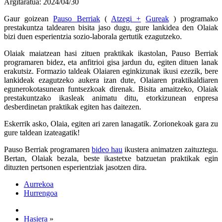
Argitaratua: 2024/04/30
Gaur goizean
Pauso Berriak
(
Atzegi +
Gureak
) programako
prestakuntza taldearen bisita jaso dugu, gure lankidea den Olaiak
bizi duen esperientzia sozio-laborala gertutik ezagutzeko.
Olaiak maiatzean hasi zituen praktikak ikastolan, Pauso Berriak
programaren bidez, eta anfitrioi gisa jardun du, egiten dituen lanak
erakutsiz. Formazio taldeak Olaiaren eginkizunak ikusi ezezik, bere
lankideak ezagutzeko aukera izan dute, Olaiaren praktikaldiaren
egunerokotasunean funtsezkoak direnak. Bisita amaitzeko, Olaiak
prestakuntzako ikasleak animatu ditu, etorkizunean enpresa
desberdinetan praktikak egiten has daitezen.
Eskerrik asko, Olaia, egiten ari zaren lanagatik. Zorionekoak gara zu
gure taldean izateagatik!
Pauso Berriak programaren
bideo hau
ikustera animatzen zaituztegu.
Bertan, Olaiak bezala, beste ikastetxe batzuetan praktikak egin
dituzten pertsonen esperientziak jasotzen dira.
Aurrekoa
Hurrengoa
Hasiera
»