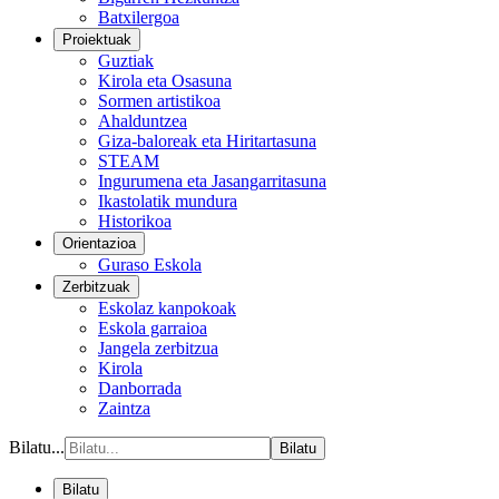
Batxilergoa
Proiektuak
Guztiak
Kirola eta Osasuna
Sormen artistikoa
Ahalduntzea
Giza-baloreak eta Hiritartasuna
STEAM
Ingurumena eta Jasangarritasuna
Ikastolatik mundura
Historikoa
Orientazioa
Guraso Eskola
Zerbitzuak
Eskolaz kanpokoak
Eskola garraioa
Jangela zerbitzua
Kirola
Danborrada
Zaintza
Bilatu...
Bilatu
Bilatu