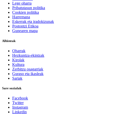
Lege oharra
Pribatutasun politika
Cookien politika
Harremana
Eskerrak eta iradokizunak
Postontzi Etikoa
Gunearen mapa
Albisteak
Oharrak
Hezkuntza-ekintzak
Kirolak
Kultura
Zerbitzu osagarriak
Guraso eta ikasleak
Sariak
Sare sozialak
Facebook
Twitter
Instagram
Linkedin