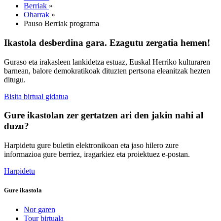
Berriak
»
Oharrak
»
Pauso Berriak programa
Ikastola desberdina gara. Ezagutu zergatia hemen!
Guraso eta irakasleen lankidetza estuaz, Euskal Herriko kulturaren
barnean, balore demokratikoak dituzten pertsona eleanitzak hezten
ditugu.
Bisita birtual gidatua
Gure ikastolan zer gertatzen ari den jakin nahi al
duzu?
Harpidetu gure buletin elektronikoan eta jaso hilero zure
informazioa gure berriez, iragarkiez eta proiektuez e-postan.
Harpidetu
Gure ikastola
Nor garen
Tour birtuala