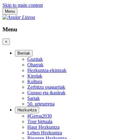
Skip to main content
Menu
Menu
×
Berriak
Guztiak
Oharrak
Hezkuntza-ekintzak
Kirolak
Kultura
Zerbitzu osagarriak
Guraso eta ikasleak
Sariak
50. urteurrena
Hezkuntza
#Geroa2030
Tour birtuala
Haur Hezkuntza
Lehen Hezkuntza
Bigarren Hezkuntza