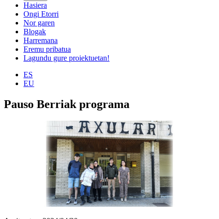
Hasiera
Ongi Etorri
Nor garen
Blogak
Harremana
Eremu pribatua
Lagundu gure proiektuetan!
ES
EU
Pauso Berriak programa