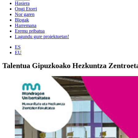
Hasiera
Ongi Etorri
Nor garen
Blogak
Harremana
Eremu pribatua
Lagundu gure proiektuetan!
ES
EU
Talentua Gipuzkoako Hezkuntza Zentroeta