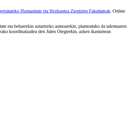
tsitateko Humanitate eta Hezkuntza Zientzien Fakultateak
. Online
tate eta beharrekin uztartzeko asmoarekin, planteatuko da talentuaren
ako koordinatzailea den Julen Otegirekin, azken ikasturtean