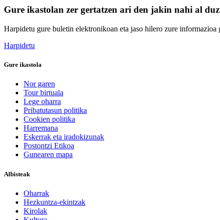
Gure ikastolan zer gertatzen ari den jakin nahi al du
Harpidetu gure buletin elektronikoan eta jaso hilero zure informazioa g
Harpidetu
Gure ikastola
Nor garen
Tour birtuala
Lege oharra
Pribatutasun politika
Cookien politika
Harremana
Eskerrak eta iradokizunak
Postontzi Etikoa
Gunearen mapa
Albisteak
Oharrak
Hezkuntza-ekintzak
Kirolak
Kultura