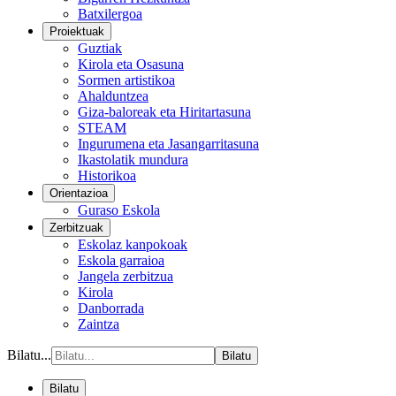
Batxilergoa
Proiektuak
Guztiak
Kirola eta Osasuna
Sormen artistikoa
Ahalduntzea
Giza-baloreak eta Hiritartasuna
STEAM
Ingurumena eta Jasangarritasuna
Ikastolatik mundura
Historikoa
Orientazioa
Guraso Eskola
Zerbitzuak
Eskolaz kanpokoak
Eskola garraioa
Jangela zerbitzua
Kirola
Danborrada
Zaintza
Bilatu...
Bilatu
Bilatu