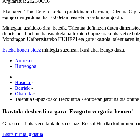
Argitaratua: 2021/06/16
Ekainaren 17an, Eragin ikerketa proiektuaren barruan, Talentua Gip
egingo den jardunaldia 10:00etan hasi eta bi ordu iraungo du.
Mintegian azalduko dira, batetik, Talentua definitzen duten dimentsio
dimetsioen bueltan, hausnarketa partekatua Gipuzkoako ikastetxe batz
Mondragon Unibertsitateko HUHEZI eta gure ikastola talentuaren ingu
Esteka honen bidez
mintegia zuzenean ikusi ahal izango duzu.
Aurrekoa
Hurrengoa
Hasiera
»
Berriak
»
Oharrak
»
Talentua Gipuzkoako Hezkuntza Zentroetan jardunaldia online
Ikastola desberdina gara. Ezagutu zergatia hemen!
Guraso eta irakasleen lankidetza estuaz, Euskal Herriko kulturaren ba
Bisita birtual gidatua