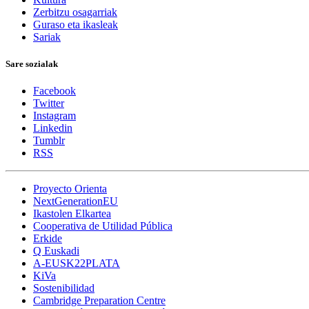
Zerbitzu osagarriak
Guraso eta ikasleak
Sariak
Sare sozialak
Facebook
Twitter
Instagram
Linkedin
Tumblr
RSS
Proyecto Orienta
NextGenerationEU
Ikastolen Elkartea
Cooperativa de Utilidad Pública
Erkide
Q Euskadi
A-EUSK22PLATA
KiVa
Sostenibilidad
Cambridge Preparation Centre