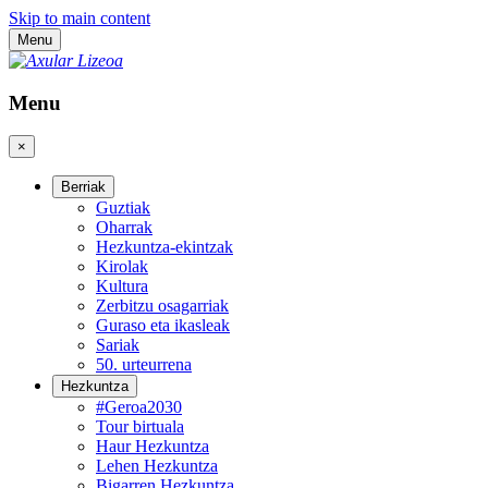
Skip to main content
Menu
Menu
×
Berriak
Guztiak
Oharrak
Hezkuntza-ekintzak
Kirolak
Kultura
Zerbitzu osagarriak
Guraso eta ikasleak
Sariak
50. urteurrena
Hezkuntza
#Geroa2030
Tour birtuala
Haur Hezkuntza
Lehen Hezkuntza
Bigarren Hezkuntza