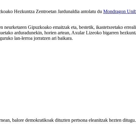
uzkoako Hezkuntza Zentroetan Jardunaldia antolatu du
Mondragon Uniber
en neurketaren Gipuzkoako emaitzak eta, bestetik, ikastetxeetako erreali
uetako arduradunekin, horien artean, Axular Lizeoko bigarren hezkuntz
ruko lan-lerroa jorratzen ari baikara.
rnean, balore demokratikoak dituzten pertsona eleanitzak hezten ditugu.