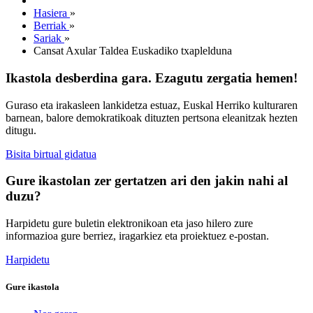
Hasiera
»
Berriak
»
Sariak
»
Cansat Axular Taldea Euskadiko txaplelduna
Ikastola desberdina gara. Ezagutu zergatia hemen!
Guraso eta irakasleen lankidetza estuaz, Euskal Herriko kulturaren
barnean, balore demokratikoak dituzten pertsona eleanitzak hezten
ditugu.
Bisita birtual gidatua
Gure ikastolan zer gertatzen ari den jakin nahi al
duzu?
Harpidetu gure buletin elektronikoan eta jaso hilero zure
informazioa gure berriez, iragarkiez eta proiektuez e-postan.
Harpidetu
Gure ikastola