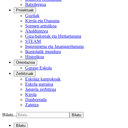
Batxilergoa
Proiektuak
Guztiak
Kirola eta Osasuna
Sormen artistikoa
Ahalduntzea
Giza-baloreak eta Hiritartasuna
STEAM
Ingurumena eta Jasangarritasuna
Ikastolatik mundura
Historikoa
Orientazioa
Guraso Eskola
Zerbitzuak
Eskolaz kanpokoak
Eskola garraioa
Jangela zerbitzua
Kirola
Danborrada
Zaintza
Bilatu...
Bilatu
Bilatu