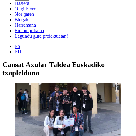
Hasiera
Ongi Etorri
Nor garen
Blogak
Harremana
Eremu pribatua
Lagundu gure proiektuetan!
ES
EU
Cansat Axular Taldea Euskadiko
txaplelduna