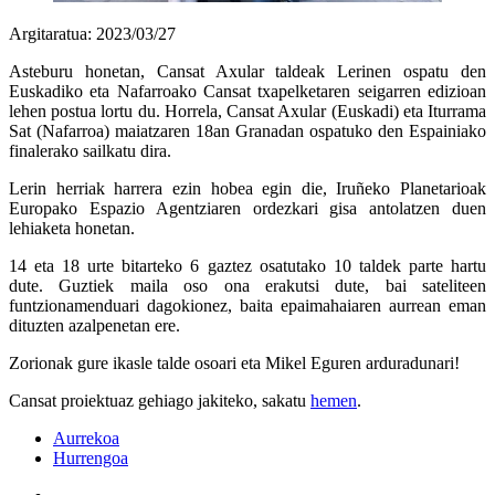
Argitaratua: 2023/03/27
Asteburu honetan, Cansat Axular taldeak Lerinen ospatu den
Euskadiko eta Nafarroako Cansat txapelketaren seigarren edizioan
lehen postua lortu du. Horrela, Cansat Axular (Euskadi) eta Iturrama
Sat (Nafarroa) maiatzaren 18an Granadan ospatuko den Espainiako
finalerako sailkatu dira.
Lerin herriak harrera ezin hobea egin die, Iruñeko Planetarioak
Europako Espazio Agentziaren ordezkari gisa antolatzen duen
lehiaketa honetan.
14 eta 18 urte bitarteko 6 gaztez osatutako 10 taldek parte hartu
dute. Guztiek maila oso ona erakutsi dute, bai sateliteen
funtzionamenduari dagokionez, baita epaimahaiaren aurrean eman
dituzten azalpenetan ere.
Zorionak gure ikasle talde osoari eta Mikel Eguren arduradunari!
Cansat proiektuaz gehiago jakiteko, sakatu
hemen
.
Aurrekoa
Hurrengoa