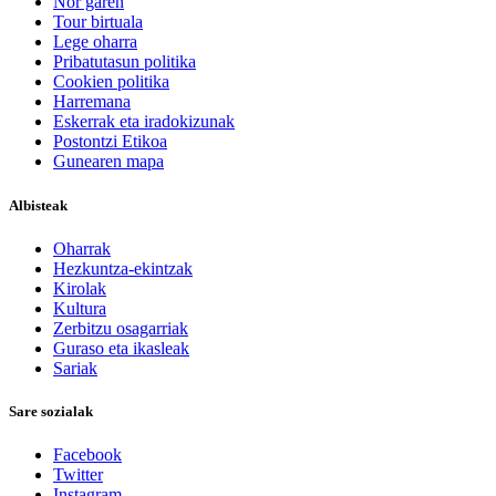
Nor garen
Tour birtuala
Lege oharra
Pribatutasun politika
Cookien politika
Harremana
Eskerrak eta iradokizunak
Postontzi Etikoa
Gunearen mapa
Albisteak
Oharrak
Hezkuntza-ekintzak
Kirolak
Kultura
Zerbitzu osagarriak
Guraso eta ikasleak
Sariak
Sare sozialak
Facebook
Twitter
Instagram