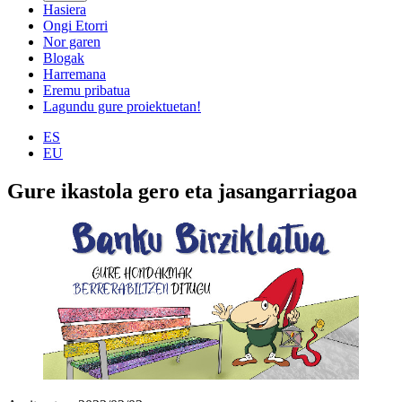
Hasiera
Ongi Etorri
Nor garen
Blogak
Harremana
Eremu pribatua
Lagundu gure proiektuetan!
ES
EU
Gure ikastola gero eta jasangarriagoa