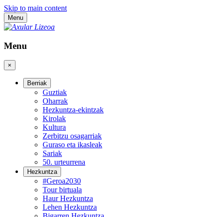
Skip to main content
Menu
Menu
×
Berriak
Guztiak
Oharrak
Hezkuntza-ekintzak
Kirolak
Kultura
Zerbitzu osagarriak
Guraso eta ikasleak
Sariak
50. urteurrena
Hezkuntza
#Geroa2030
Tour birtuala
Haur Hezkuntza
Lehen Hezkuntza
Bigarren Hezkuntza