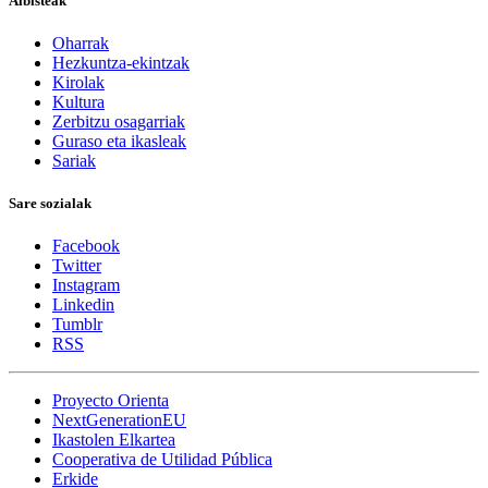
Albisteak
Oharrak
Hezkuntza-ekintzak
Kirolak
Kultura
Zerbitzu osagarriak
Guraso eta ikasleak
Sariak
Sare sozialak
Facebook
Twitter
Instagram
Linkedin
Tumblr
RSS
Proyecto Orienta
NextGenerationEU
Ikastolen Elkartea
Cooperativa de Utilidad Pública
Erkide