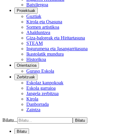
Batxilergoa
Proiektuak
Guztiak
Kirola eta Osasuna
Sormen artistikoa
Ahalduntzea
Giza-baloreak eta Hiritartasuna
STEAM
Ingurumena eta Jasangarritasuna
Ikastolatik mundura
Historikoa
Orientazioa
Guraso Eskola
Zerbitzuak
Eskolaz kanpokoak
Eskola garraioa
Jangela zerbitzua
Kirola
Danborrada
Zaintza
Bilatu...
Bilatu
Bilatu