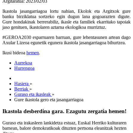
Argitaratua: 2023/02/03
Ikastola jasangarriagoa lortu nahian, Ekolok eta Argitxok gure
banku birziklatua sortzeko egin dugun lana gogoarazten digute.
Gure hondakinak berrerabiliz, ikasle eta familiek ekarritako tapoiak
jaso genituen, ikastolaren aztarna ekologikoa murriztuz.
#GEROA2030 esparruaren barruan, gure lehentasunen artean dago
Axular Lizeoa egunetik egunera ikastola jasangarriagoa bihurtzea.
Ikusi bideoa
hemen
.
Aurrekoa
Hurrengoa
Hasiera
»
Berriak
»
Guraso eta ikasleak
»
Gure ikastola gero eta jasangarriagoa
Ikastola desberdina gara. Ezagutu zergatia hemen!
Guraso eta irakasleen lankidetza estuaz, Euskal Herriko kulturaren
barnean, balore demokratikoak dituzten pertsona eleanitzak hezten