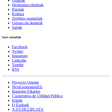
Oharrak
Hezkuntza-ekintzak
Kirolak
Kultura
Zerbitzu osagarriak
Guraso eta ikasleak
Sariak
Sare sozialak
Facebook
Twitter
Instagram
Linkedin
Tumblr
RSS
Proyecto Orienta
NextGenerationEU
Ikastolen Elkartea
Cooperativa de Utilidad Pública
Erkide
Q Euskadi
A-EUSK22PLATA