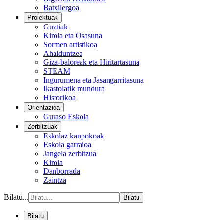
Batxilergoa
Proiektuak
Guztiak
Kirola eta Osasuna
Sormen artistikoa
Ahalduntzea
Giza-baloreak eta Hiritartasuna
STEAM
Ingurumena eta Jasangarritasuna
Ikastolatik mundura
Historikoa
Orientazioa
Guraso Eskola
Zerbitzuak
Eskolaz kanpokoak
Eskola garraioa
Jangela zerbitzua
Kirola
Danborrada
Zaintza
Bilatu...
Bilatu
Bilatu