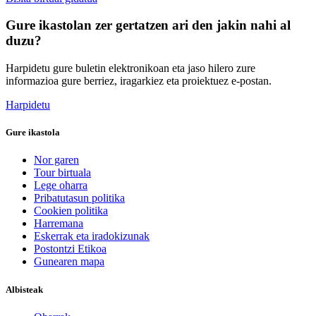
Gure ikastolan zer gertatzen ari den jakin nahi al
duzu?
Harpidetu gure buletin elektronikoan eta jaso hilero zure
informazioa gure berriez, iragarkiez eta proiektuez e-postan.
Harpidetu
Gure ikastola
Nor garen
Tour birtuala
Lege oharra
Pribatutasun politika
Cookien politika
Harremana
Eskerrak eta iradokizunak
Postontzi Etikoa
Gunearen mapa
Albisteak