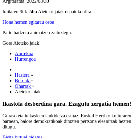
Argitaratua: 2022/08/30
Irailaren 9tik 24ra Aieteko jaiak ospatuko dira.
Hona hemen egitarau osoa
Parte hartzera animatzen zaituztegu.
Gora Aieteko jaiak!
Aurrekoa
Hurrengoa
Hasiera
»
Berriak
»
Oharrak
»
Aieteko jaiak
Ikastola desberdina gara. Ezagutu zergatia hemen!
Guraso eta irakasleen lankidetza estuaz, Euskal Herriko kulturaren
barnean, balore demokratikoak dituzten pertsona eleanitzak hezten
ditugu.
Bisita birtual gidatua