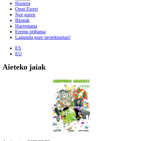
Hasiera
Ongi Etorri
Nor garen
Blogak
Harremana
Eremu pribatua
Lagundu gure proiektuetan!
ES
EU
Aieteko jaiak