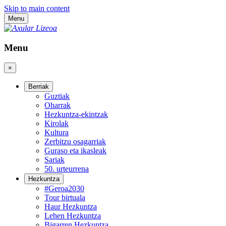
Skip to main content
Menu
Menu
×
Berriak
Guztiak
Oharrak
Hezkuntza-ekintzak
Kirolak
Kultura
Zerbitzu osagarriak
Guraso eta ikasleak
Sariak
50. urteurrena
Hezkuntza
#Geroa2030
Tour birtuala
Haur Hezkuntza
Lehen Hezkuntza
Bigarren Hezkuntza