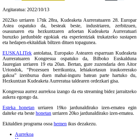
Argitaratua: 2022/10/13
2022ko urriaren 17tik 28ra, Kudeaketa Aurreratuaren 28. Europar
Astea ospatuko da, besteak beste, industriaren, zerbitzuen,
osasunaren eta hezkuntzaren arloetan Kudeaketa Aurreratuari
buruzko jardunbide egokiak eta esperientziak trukatzeko sustapen
eta hedapen-ekitaldiak biltzen dituen topagunea.
EUSKALITek
antolatua, Europako Astearen esparruan Kudeaketa
Aurreratuaren Kongresua ospatuko da, Bilboko Euskalduna
Jauregian urriaren 19 eta 20an. Bertan, gure zuzendaria den Aitor
Uriondok, “Prozesuen berrikuntza, lehiakortasun iraukorrerako
gakoa” izenburua duen mahai-inguru batean parte hartuko du,
Hezkuntzan Kudeaketa Aurreratua taldearen ordezkari gisa.
Kongresua aurrez aurrekoa izango da eta streaming bidez jarraitzeko
aukera egongo da.
Esteka honetan
urriaren 19ko jardunaldirako izen-ematea egin
daiteke eta beste
honetan
urriaren 20ko jardunaldirako izen-ematea.
Ekitaldien programa osoa
hemen
ikus dezakezu.
Aurrekoa