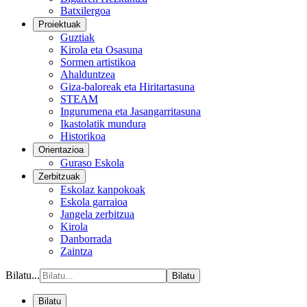
Batxilergoa
Proiektuak
Guztiak
Kirola eta Osasuna
Sormen artistikoa
Ahalduntzea
Giza-baloreak eta Hiritartasuna
STEAM
Ingurumena eta Jasangarritasuna
Ikastolatik mundura
Historikoa
Orientazioa
Guraso Eskola
Zerbitzuak
Eskolaz kanpokoak
Eskola garraioa
Jangela zerbitzua
Kirola
Danborrada
Zaintza
Bilatu...
Bilatu
Bilatu