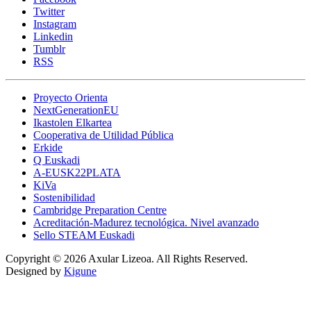
Twitter
Instagram
Linkedin
Tumblr
RSS
Proyecto Orienta
NextGenerationEU
Ikastolen Elkartea
Cooperativa de Utilidad Pública
Erkide
Q Euskadi
A-EUSK22PLATA
KiVa
Sostenibilidad
Cambridge Preparation Centre
Acreditación-Madurez tecnológica. Nivel avanzado
Sello STEAM Euskadi
Copyright © 2026 Axular Lizeoa. All Rights Reserved.
Designed by
Kigune