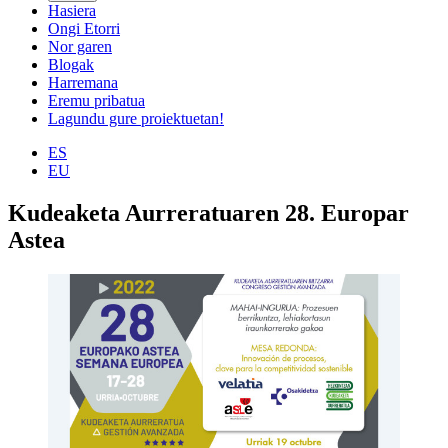
Hasiera
Ongi Etorri
Nor garen
Blogak
Harremana
Eremu pribatua
Lagundu gure proiektuetan!
ES
EU
Kudeaketa Aurreratuaren 28. Europar
Astea