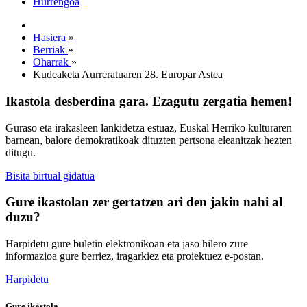
Hurrengoa
Hasiera
»
Berriak
»
Oharrak
»
Kudeaketa Aurreratuaren 28. Europar Astea
Ikastola desberdina gara. Ezagutu zergatia hemen!
Guraso eta irakasleen lankidetza estuaz, Euskal Herriko kulturaren
barnean, balore demokratikoak dituzten pertsona eleanitzak hezten
ditugu.
Bisita birtual gidatua
Gure ikastolan zer gertatzen ari den jakin nahi al
duzu?
Harpidetu gure buletin elektronikoan eta jaso hilero zure
informazioa gure berriez, iragarkiez eta proiektuez e-postan.
Harpidetu
Gure ikastola