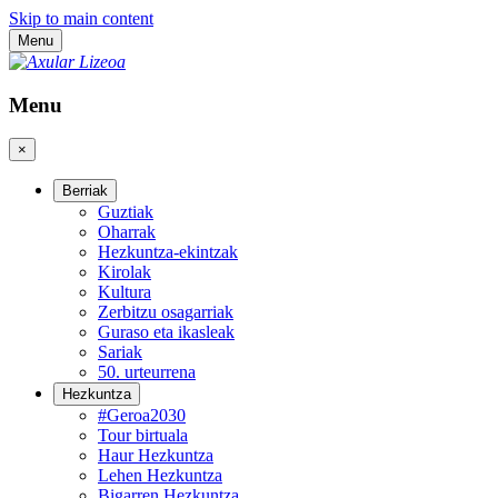
Skip to main content
Menu
Menu
×
Berriak
Guztiak
Oharrak
Hezkuntza-ekintzak
Kirolak
Kultura
Zerbitzu osagarriak
Guraso eta ikasleak
Sariak
50. urteurrena
Hezkuntza
#Geroa2030
Tour birtuala
Haur Hezkuntza
Lehen Hezkuntza
Bigarren Hezkuntza