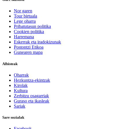
Nor garen
Tour birtuala
Lege oharra
Pribatutasun politika
Cookien politika
Harremana
Eskerrak eta iradokizunak
Postontzi Etikoa
Gunearen mapa
Albisteak
Oharrak
Hezkuntza-ekintzak
Kirolak
Kultura
Zerbitzu osagarriak
Guraso eta ikasleak
Sariak
Sare sozialak
Facebook