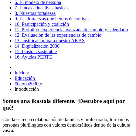
6. El modelo de persona
7. Líneas educativas básicas
8. Nuestras fortalezas
9. Las fortalezas que hemos de cultivar
10. Participación y coalición
11. Prototipo, experiencia avanzada de cambio y calendario
12. Evaluación de las experiencias de cambio
13. Justificación para nuestro AKAS
14. Digitalización 2030
15. Ikastola sostenible
16. Ayudas PERTE
Inicio
»
Educación
»
#Geroa2030
»
Introducción
Somos una ikastola diferente. ¡Descubre aquí por
qué!
Con la estrecha colaboración de familias y profesorado, formamos
personas plurilingües con valores democráticos dentro de la cultura
vasca.