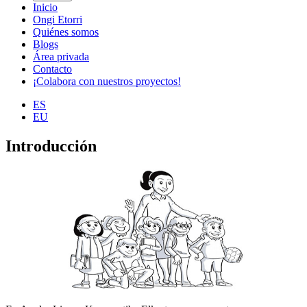
Inicio
Ongi Etorri
Quiénes somos
Blogs
Área privada
Contacto
¡Colabora con nuestros proyectos!
ES
EU
Introducción