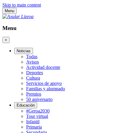
Skip to main content
Menu
Menu
×
Noticias
Todas
Avisos
Actividad docente
Deportes
Cultura
Servicios de apoyo
Familias y alumnado
Premios
50 aniversario
Educación
#Geroa2030
Tour virtual
Infantil
Primaria
Secundaria